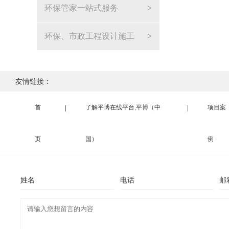
环保管家一站式服务
>
环保、市政工程设计施工
>
友情链接：
首
了解平博在线平台,平博（中
项目案
页
国）
例
姓名
电话
邮