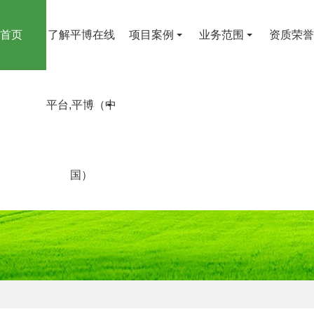
首页
了解平博在线
项目案例
业务范围
资质荣誉
平台,平博（中
国）