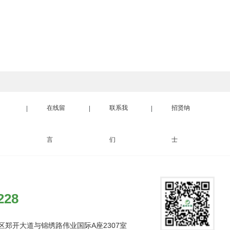
在线留
联系我
招贤纳
言
们
士
228
郑开大道与锦绣路伟业国际A座2307室