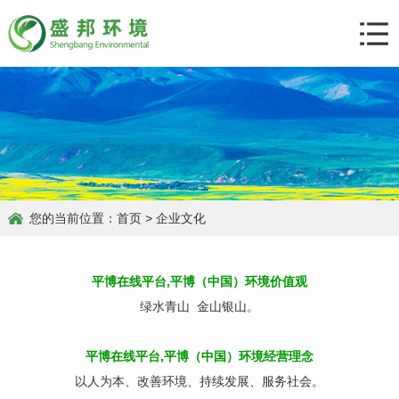
您的当前位置：
首页
> 企业文化
平博在线平台,平博（中国）环境价值观
绿水青山
金山银山
。
平博在线平台,平博（中国）环境经营理念
以人为本、改善环境、持续发展、服务社会。